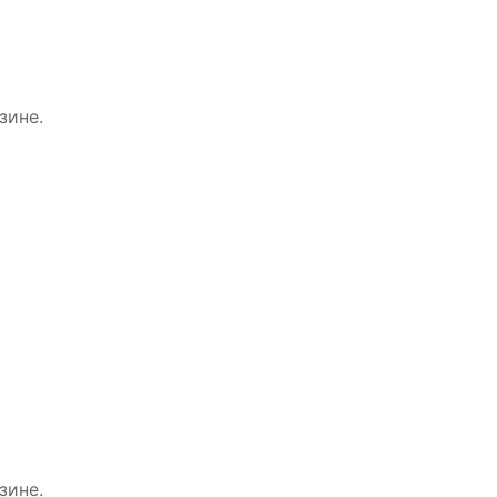
зине.
зине.