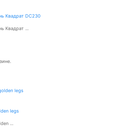
нь Квадрат DC230
 Квадрат ...
зине.
den legs
en ...