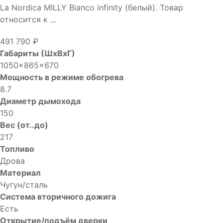
La Nordica MILLY Bianco infinity (белый). Товар
относится к ...
491 790 ₽
Габариты (ШхВхГ)
1050x865x670
Мощность в режиме обогрева
8.7
Диаметр дымохода
150
Вес (от..до)
217
Топливо
Дрова
Материал
Чугун/сталь
Система вторичного дожига
Есть
Открытие/подъём дверки