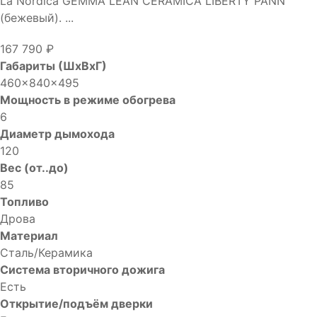
La Nordica GEMMA LEAN CERAMICA LIBERTY PANN
(бежевый). ...
167 790 ₽
Габариты (ШхВхГ)
460x840x495
Мощность в режиме обогрева
6
Диаметр дымохода
120
Вес (от..до)
85
Топливо
Дрова
Материал
Сталь/Керамика
Система вторичного дожига
Есть
Открытие/подъём дверки