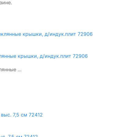
зине.
клянные крышки, д/индук.плит 72906
янные ...
с. 7,5 см 72412