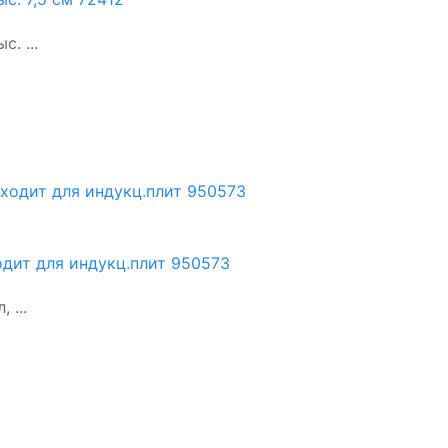
. ...
ходит для индукц.плит 950573
 ...