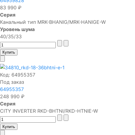
64959828
83 990 ₽
Серия
Канальный тип MRK-BHANIG/MRK-HANIGE-W
Уровень шума
40/35/33
Код:
64955357
Под заказ
64955357
248 990 ₽
Серия
CITY INVERTER RKD-BHTNI/RKD-HTNIE-W