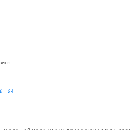
зине.
08 – 94
 товара, действует только при покупке через интернет