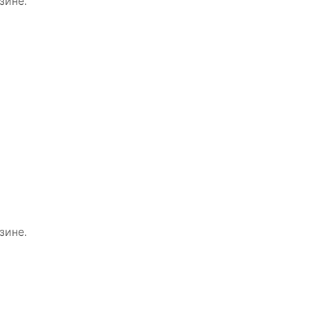
зине.
зине.