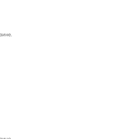
зине.
зине.