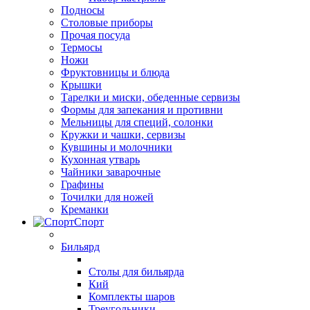
Подносы
Столовые приборы
Прочая посуда
Термосы
Ножи
Фруктовницы и блюда
Крышки
Тарелки и миски, обеденные сервизы
Формы для запекания и противни
Мельницы для специй, солонки
Кружки и чашки, сервизы
Кувшины и молочники
Кухонная утварь
Чайники заварочные
Графины
Точилки для ножей
Креманки
Спорт
Бильярд
Столы для бильярда
Кий
Комплекты шаров
Треугольники