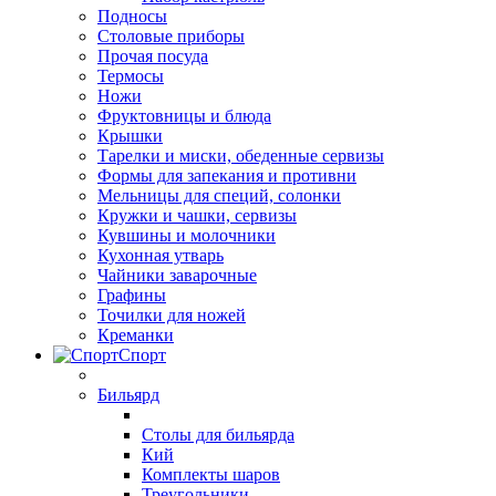
Подносы
Столовые приборы
Прочая посуда
Термосы
Ножи
Фруктовницы и блюда
Крышки
Тарелки и миски, обеденные сервизы
Формы для запекания и противни
Мельницы для специй, солонки
Кружки и чашки, сервизы
Кувшины и молочники
Кухонная утварь
Чайники заварочные
Графины
Точилки для ножей
Креманки
Спорт
Бильярд
Столы для бильярда
Кий
Комплекты шаров
Треугольники