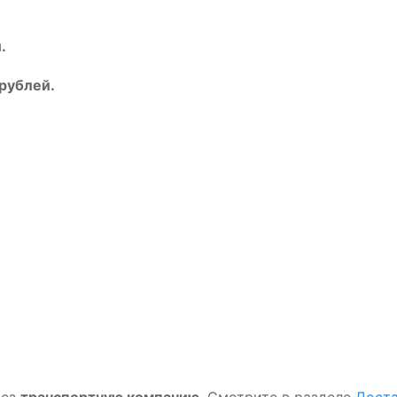
.
 рублей.
рез
транспортную компанию
. Смотрите в разделе
Доста