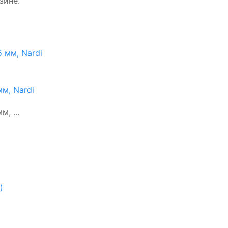
зине.
м, Nardi
, ...