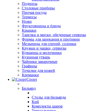
Подносы
Столовые приборы
Прочая посуда
Термосы
Ножи
Фруктовницы и блюда
Крышки
Тарелки и миски, обеденные сервизы
Формы для запекания и противни
Мельницы для специй, солонки
Кружки и чашки, сервизы
Кувшины и молочники
Кухонная утварь
Чайники заварочные
Графины
Точилки для ножей
Креманки
Спорт
Бильярд
Столы для бильярда
Кий
Комплекты шаров
Треугольники